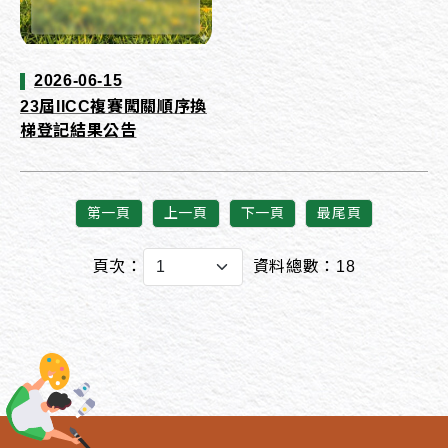
2026-06-15
23屆IICC複賽闖關順序換
梯登記結果公告
第一頁
上一頁
下一頁
最尾頁
頁次：
資料總數：18