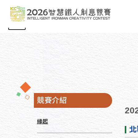
播放
競賽介紹
2
緣起
北