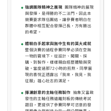
強調團隊精神之展現
團隊精神的展現
與發揮，是得勝的不二法門，因此本
競賽要求隊伍團結，讓參賽者明白在
群體中相互配合發揮己長，方有勝出
的希望。
體驗白手起家與無中生有的莫大成就
整個決賽的過程參賽同學必須在空無
一物的窘境下，從設計、闖關、採
購、到製作，樣樣親自經歷體驗與突
破。當度過那72小時的煎熬，同學展
現的喜悅正透露出「我來，我見，我
征服」雄心壯志的滿足。
揮灑創意的主軸任務製作
抽象又富啟
發性的主軸任務遠離刻板的傳統考試
題目，更提供了參賽同學可恣意的發